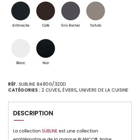
Anthracite
Café
Gris Rocher
Tartufo
Blanc
Noir
Alternative:
RÉF.
SUBLINE B480G/320D
CATÉGORIES :
2 CUVES
,
ÉVIERS
,
UNIVERS DE LA CUISINE
DESCRIPTION
La collection
SUBLINE
est une collection
emblématique de la marque BLANCO®. Notre