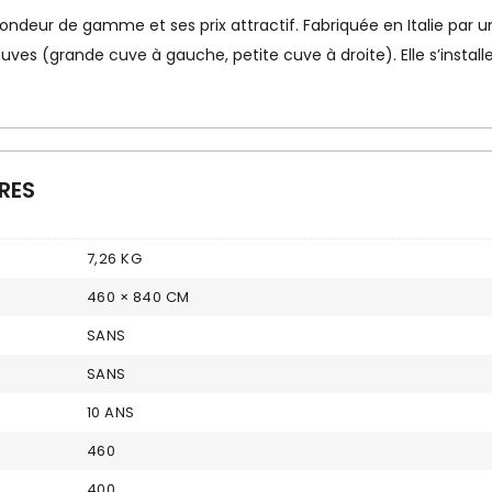
deur de gamme et ses prix attractif. Fabriquée en Italie par un 
es (grande cuve à gauche, petite cuve à droite). Elle s’install
RES
7,26 KG
460 × 840 CM
SANS
SANS
10 ANS
460
400