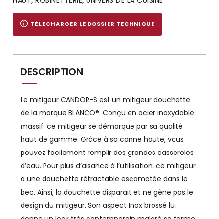
HAUT
,
ROBINETTERIE
,
UNIVERS DE LA CUISINE
TÉLÉCHARGER LE DOSSIER TECHNIQUE
DESCRIPTION
Le mitigeur CANDOR-S est un mitigeur douchette
de la marque BLANCO®. Conçu en acier inoxydable
massif, ce mitigeur se démarque par sa qualité
haut de gamme. Grâce à sa canne haute, vous
pouvez facilement remplir des grandes casseroles
d’eau. Pour plus d’aisance à l’utilisation, ce mitigeur
a une douchette rétractable escamotée dans le
bec. Ainsi, la douchette disparait et ne gêne pas le
design du mitigeur. Son aspect Inox brossé lui
donne un look très contemporain malgré sa forme