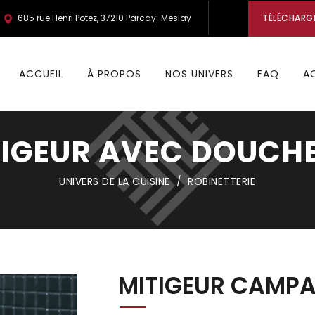
685 rue Henri Potez, 37210 Parcay-Meslay
TÉLÉCHARG
ACCUEIL
À PROPOS
NOS UNIVERS
FAQ
A
TIGEUR AVEC DOUCH
UNIVERS DE LA CUISINE
/
ROBINETTERIE
MITIGEUR CAMP