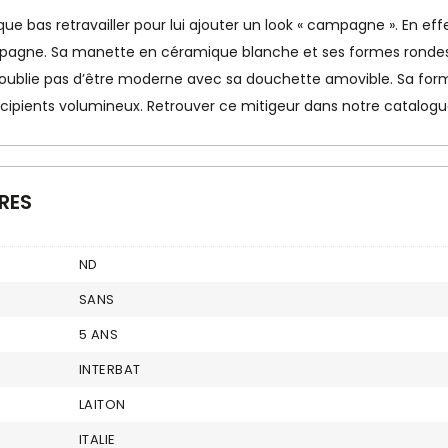
e bas retravailler pour lui ajouter un look « campagne ». En effe
mpagne. Sa manette en céramique blanche et ses formes rondes
’oublie pas d’être moderne avec sa douchette amovible. Sa f
 récipients volumineux. Retrouver ce mitigeur dans notre catalo
RES
ND
SANS
5 ANS
INTERBAT
LAITON
ITALIE