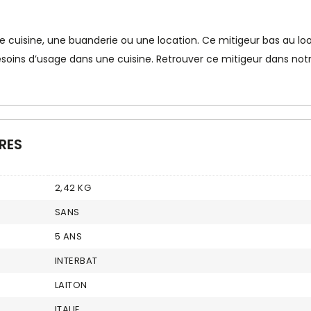
ite cuisine, une buanderie ou une location. Ce mitigeur bas au l
 besoins d’usage dans une cuisine. Retrouver ce mitigeur dans n
RES
2,42 KG
SANS
5 ANS
INTERBAT
LAITON
ITALIE