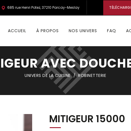
685 rue Henri Potez, 37210 Parcay-Meslay
TÉLÉCHARG
ACCUEIL
À PROPOS
NOS UNIVERS
FAQ
A
TIGEUR AVEC DOUCH
UNIVERS DE LA CUISINE
/
ROBINETTERIE
MITIGEUR 15000