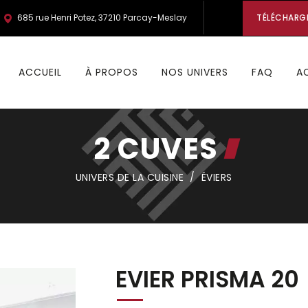
685 rue Henri Potez, 37210 Parcay-Meslay
TÉLÉCHARG
ACCUEIL
À PROPOS
NOS UNIVERS
FAQ
A
2 CUVES
UNIVERS DE LA CUISINE
/
ÉVIERS
EVIER PRISMA 20