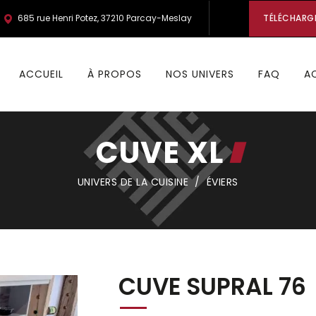
685 rue Henri Potez, 37210 Parcay-Meslay
TÉLÉCHARG
ACCUEIL
À PROPOS
NOS UNIVERS
FAQ
A
CUVE XL
UNIVERS DE LA CUISINE
/
ÉVIERS
CUVE SUPRAL 76