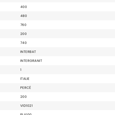
400
480
760
200
740
INTERBAT
INTERGRANIT
1
ITALIE
PERCÉ
200
VID1021
PLA100